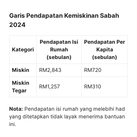
Garis Pendapatan Kemiskinan Sabah
2024
Pendapatan Isi
Pendapatan Per
Kategori
Rumah
Kapita
(sebulan)
(sebulan)
Miskin
RM2,843
RM720
Miskin
RM1,257
RM310
Tegar
Nota:
Pendapatan isi rumah yang melebihi had
yang ditetapkan tidak layak menerima bantuan
ini.