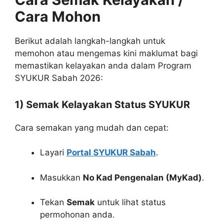
Cara Mohon
Berikut adalah langkah-langkah untuk
memohon atau mengemas kini maklumat bagi
memastikan kelayakan anda dalam Program
SYUKUR Sabah 2026:
1) Semak Kelayakan Status SYUKUR
Cara semakan yang mudah dan cepat:
Layari
Portal SYUKUR Sabah
.
Masukkan
No Kad Pengenalan (MyKad)
.
Tekan
Semak
untuk lihat status
permohonan anda.