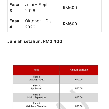
Fasa
Julai – Sept
RM600
3
2026
Fasa
Oktober – Dis
RM600
4
2026
Jumlah setahun:
RM2,400