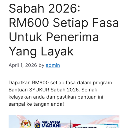
Sabah 2026:
RM600 Setiap Fasa
Untuk Penerima
Yang Layak
April 1, 2026
by
admin
Dapatkan RM600 setiap fasa dalam program
Bantuan SYUKUR Sabah 2026. Semak
kelayakan anda dan pastikan bantuan ini
sampai ke tangan anda!