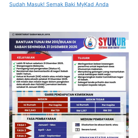
Sudah Masuk! Semak Baki MyKad Anda