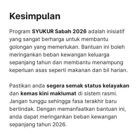
Kesimpulan
Program
SYUKUR Sabah 2026
adalah inisiatif
yang sangat berharga untuk membantu
golongan yang memerlukan. Bantuan ini boleh
meringankan beban kewangan keluarga
sepanjang tahun dan membantu menampung
keperluan asas seperti makanan dan bil harian.
Pastikan anda
segera semak status kelayakan
dan
kemas kini maklumat
di sistem rasmi.
Jangan tunggu sehingga fasa terakhir baru
bertindak. Dengan memanfaatkan bantuan ini,
anda dapat meringankan beban kewangan
sepanjang tahun 2026.