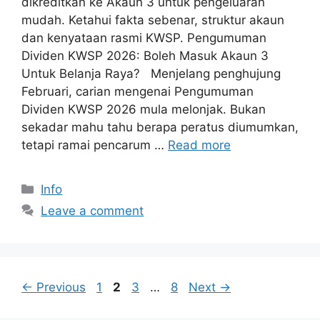
dikreditkan ke Akaun 3 untuk pengeluaran
mudah. Ketahui fakta sebenar, struktur akaun
dan kenyataan rasmi KWSP. Pengumuman
Dividen KWSP 2026: Boleh Masuk Akaun 3
Untuk Belanja Raya? Menjelang penghujung
Februari, carian mengenai Pengumuman
Dividen KWSP 2026 mula melonjak. Bukan
sekadar mahu tahu berapa peratus diumumkan,
tetapi ramai pencarum …
Read more
Categories
Info
Leave a comment
Page
Page
Page
Page
←
Previous
1
2
3
…
8
Next
→