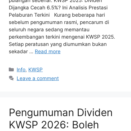
pulangan sebenar. KWSP 2025: Dividen
Dijangka Cecah 6.5%? Ini Analisis Prestasi
Pelaburan Terkini Kurang beberapa hari
sebelum pengumuman rasmi, pencarum di
seluruh negara sedang memantau
perkembangan terkini mengenai KWSP 2025.
Setiap peratusan yang diumumkan bukan
sekadar …
Read more
Categories
Info
,
KWSP
Leave a comment
Pengumuman Dividen
KWSP 2026: Boleh