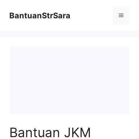
Skip
to
BantuanStrSara
Menu
content
Bantuan JKM