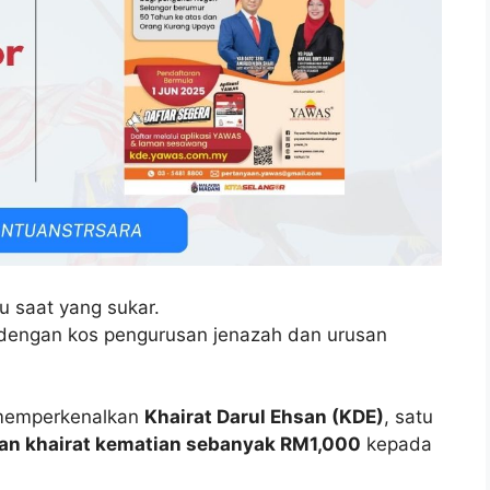
 saat yang sukar.
n dengan kos pengurusan jenazah dan urusan
emperkenalkan
Khairat Darul Ehsan (KDE)
, satu
n khairat kematian sebanyak RM1,000
kepada