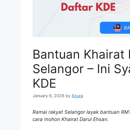
Bantuan Khairat
Selangor – Ini Sy
KDE
January 6, 2026
by
Azura
Ramai rakyat Selangor layak bantuan RM1,
cara mohon Khairat Darul Ehsan.