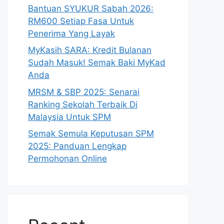
Bantuan SYUKUR Sabah 2026:
RM600 Setiap Fasa Untuk
Penerima Yang Layak
MyKasih SARA: Kredit Bulanan
Sudah Masuk! Semak Baki MyKad
Anda
MRSM & SBP 2025: Senarai
Ranking Sekolah Terbaik Di
Malaysia Untuk SPM
Semak Semula Keputusan SPM
2025: Panduan Lengkap
Permohonan Online