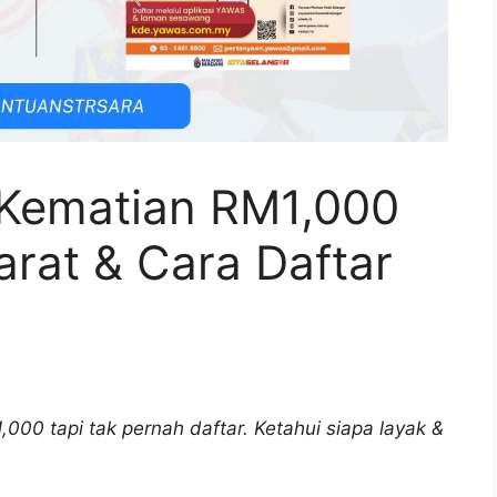
 Kematian RM1,000
arat & Cara Daftar
000 tapi tak pernah daftar. Ketahui siapa layak &