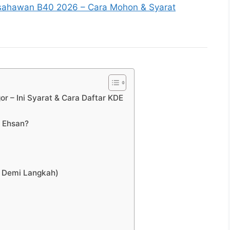
ahawan B40 2026 – Cara Mohon & Syarat
r – Ini Syarat & Cara Daftar KDE
 Ehsan?
h Demi Langkah)