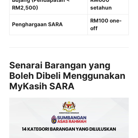
Bujang (Pendapatan <
RM600
RM2,500)
setahun
RM100 one-
Penghargaan SARA
off
Senarai Barangan yang
Boleh Dibeli Menggunakan
MyKasih SARA