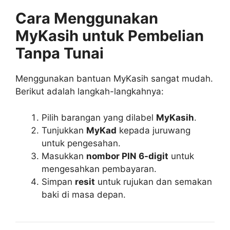
Cara Menggunakan
MyKasih untuk Pembelian
Tanpa Tunai
Menggunakan bantuan MyKasih sangat mudah.
Berikut adalah langkah-langkahnya:
Pilih barangan yang dilabel
MyKasih
.
Tunjukkan
MyKad
kepada juruwang
untuk pengesahan.
Masukkan
nombor PIN 6-digit
untuk
mengesahkan pembayaran.
Simpan
resit
untuk rujukan dan semakan
baki di masa depan.