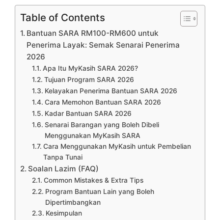
Table of Contents
Bantuan SARA RM100-RM600 untuk
Penerima Layak: Semak Senarai Penerima
2026
Apa Itu MyKasih SARA 2026?
Tujuan Program SARA 2026
Kelayakan Penerima Bantuan SARA 2026
Cara Memohon Bantuan SARA 2026
Kadar Bantuan SARA 2026
Senarai Barangan yang Boleh Dibeli
Menggunakan MyKasih SARA
Cara Menggunakan MyKasih untuk Pembelian
Tanpa Tunai
Soalan Lazim (FAQ)
Common Mistakes & Extra Tips
Program Bantuan Lain yang Boleh
Dipertimbangkan
Kesimpulan