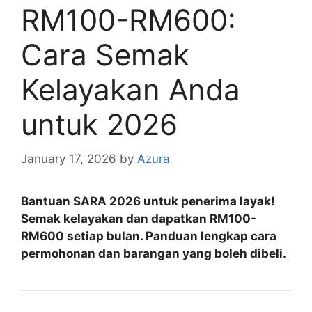
RM100-RM600:
Cara Semak
Kelayakan Anda
untuk 2026
January 17, 2026
by
Azura
Bantuan SARA 2026 untuk penerima layak!
Semak kelayakan dan dapatkan RM100-
RM600 setiap bulan. Panduan lengkap cara
permohonan dan barangan yang boleh dibeli.