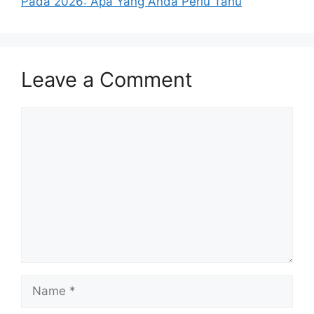
Pada 2026: Apa Yang Anda Perlu Tahu
Leave a Comment
Comment
Name