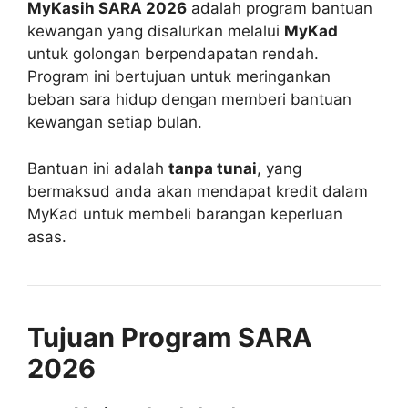
MyKasih SARA 2026
adalah program bantuan
kewangan yang disalurkan melalui
MyKad
untuk golongan berpendapatan rendah.
Program ini bertujuan untuk meringankan
beban sara hidup dengan memberi bantuan
kewangan setiap bulan.
Bantuan ini adalah
tanpa tunai
, yang
bermaksud anda akan mendapat kredit dalam
MyKad untuk membeli barangan keperluan
asas.
Tujuan Program SARA
2026