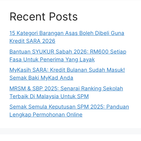
Recent Posts
15 Kategori Barangan Asas Boleh Dibeli Guna
Kredit SARA 2026
Bantuan SYUKUR Sabah 2026: RM600 Setiap
Fasa Untuk Penerima Yang Layak
MyKasih SARA: Kredit Bulanan Sudah Masuk!
Semak Baki MyKad Anda
MRSM & SBP 2025: Senarai Ranking Sekolah
Terbaik Di Malaysia Untuk SPM
Semak Semula Keputusan SPM 2025: Panduan
Lengkap Permohonan Online