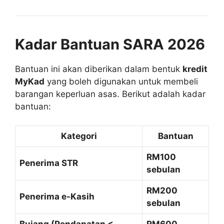
Kadar Bantuan SARA 2026
Bantuan ini akan diberikan dalam bentuk
kredit
MyKad
yang boleh digunakan untuk membeli
barangan keperluan asas. Berikut adalah kadar
bantuan:
Kategori
Bantuan
RM100
Penerima STR
sebulan
RM200
Penerima e-Kasih
sebulan