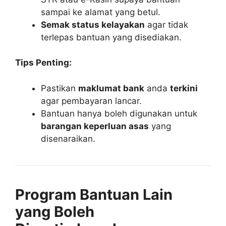
sampai ke alamat yang betul.
Semak status kelayakan
agar tidak
terlepas bantuan yang disediakan.
Tips Penting:
Pastikan
maklumat bank
anda
terkini
agar pembayaran lancar.
Bantuan hanya boleh digunakan untuk
barangan keperluan asas
yang
disenaraikan.
Program Bantuan Lain
yang Boleh