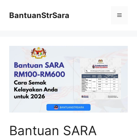
Skip
to
BantuanStrSara
Menu
content
Bantuan SARA