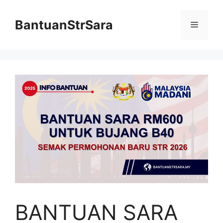
Skip
to
BantuanStrSara
Menu
content
BANTUAN SARA