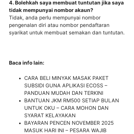
4. Bolehkah saya membuat tuntutan jika saya
tidak mempunyai nombor akaun?
Tidak, anda perlu mempunyai nombor
pengenalan diri atau nombor pendaftaran
syarikat untuk membuat semakan dan tuntutan.
Baca info lain:
CARA BELI MINYAK MASAK PAKET
SUBSIDI GUNA APLIKASI ECOSS –
PANDUAN MUDAH DAN TERKINI
BANTUAN JKM RM500 SETIAP BULAN
UNTUK OKU – CARA MOHON DAN
SYARAT KELAYAKAN
BAYARAN PENCEN NOVEMBER 2025
MASUK HARI INI – PESARA WAJIB