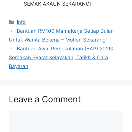
SEMAK AKAUN SEKARANG!
Categories
Info
Bantuan RM100 MamaKerja Setiap Bulan
Untuk Wanita Bekerja – Mohon Sekarang!
Bantuan Awal Persekolahan (BAP) 2026:
Semakan Syarat Kelayakan, Tarikh & Cara
Bayaran
Leave a Comment
Comment