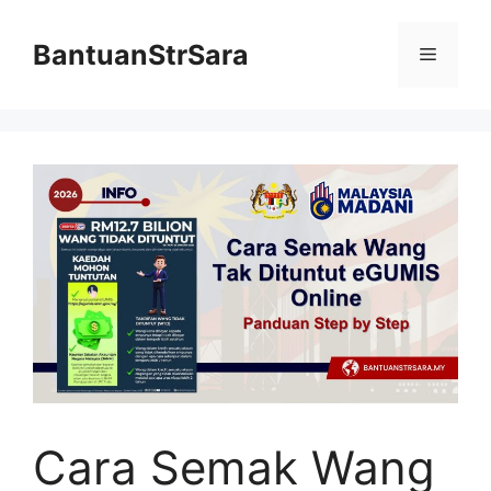
Skip
to
BantuanStrSara
Menu
content
Cara Semak Wang