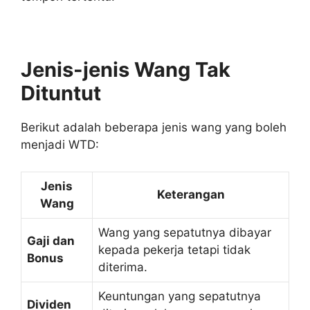
Jenis-jenis Wang Tak
Dituntut
Berikut adalah beberapa jenis wang yang boleh
menjadi WTD:
Jenis
Keterangan
Wang
Wang yang sepatutnya dibayar
Gaji dan
kepada pekerja tetapi tidak
Bonus
diterima.
Keuntungan yang sepatutnya
Dividen