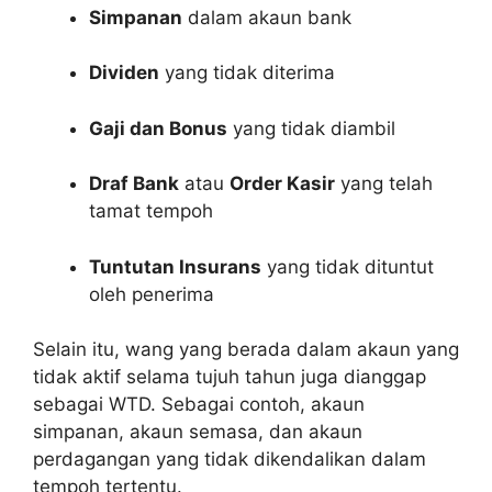
Simpanan
dalam akaun bank
Dividen
yang tidak diterima
Gaji dan Bonus
yang tidak diambil
Draf Bank
atau
Order Kasir
yang telah
tamat tempoh
Tuntutan Insurans
yang tidak dituntut
oleh penerima
Selain itu, wang yang berada dalam akaun yang
tidak aktif selama tujuh tahun juga dianggap
sebagai WTD. Sebagai contoh, akaun
simpanan, akaun semasa, dan akaun
perdagangan yang tidak dikendalikan dalam
tempoh tertentu.