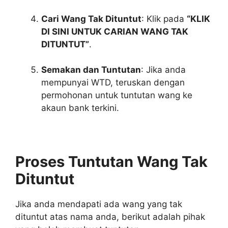
Cari Wang Tak Dituntut
: Klik pada
“KLIK
DI SINI UNTUK CARIAN WANG TAK
DITUNTUT”
.
Semakan dan Tuntutan
: Jika anda
mempunyai WTD, teruskan dengan
permohonan untuk tuntutan wang ke
akaun bank terkini.
Proses Tuntutan Wang Tak
Dituntut
Jika anda mendapati ada wang yang tak
dituntut atas nama anda, berikut adalah pihak