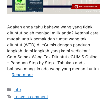
Adakah anda tahu bahawa wang yang tidak
dituntut boleh menjadi milik anda? Ketahui cara
mudah untuk semak dan tuntut wang tak
dituntut (WTD) di eGumis dengan panduan
langkah demi langkah yang kami sediakan!
Cara Semak Wang Tak Dituntut eGUMIS Online
– Panduan Step by Step Tahukah anda
bahawa mungkin ada wang yang menanti untuk
…
Read more
Categories
Info
Leave a comment