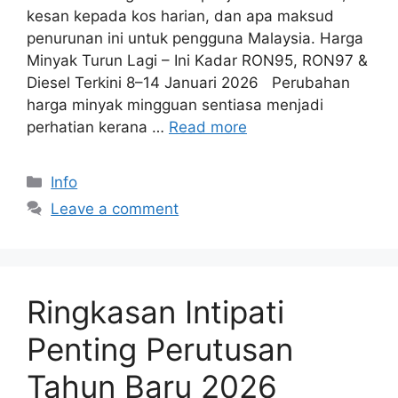
kesan kepada kos harian, dan apa maksud
penurunan ini untuk pengguna Malaysia. Harga
Minyak Turun Lagi – Ini Kadar RON95, RON97 &
Diesel Terkini 8–14 Januari 2026 Perubahan
harga minyak mingguan sentiasa menjadi
perhatian kerana …
Read more
Categories
Info
Leave a comment
Ringkasan Intipati
Penting Perutusan
Tahun Baru 2026