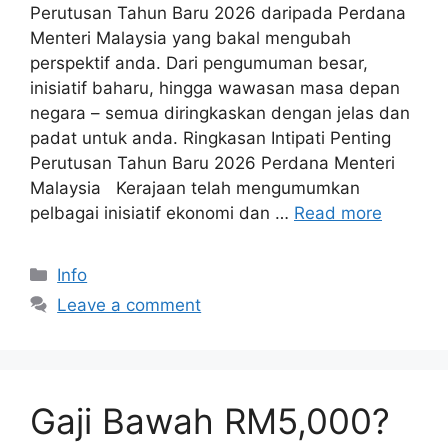
Perutusan Tahun Baru 2026 daripada Perdana
Menteri Malaysia yang bakal mengubah
perspektif anda. Dari pengumuman besar,
inisiatif baharu, hingga wawasan masa depan
negara – semua diringkaskan dengan jelas dan
padat untuk anda. Ringkasan Intipati Penting
Perutusan Tahun Baru 2026 Perdana Menteri
Malaysia Kerajaan telah mengumumkan
pelbagai inisiatif ekonomi dan …
Read more
Categories
Info
Leave a comment
Gaji Bawah RM5,000?