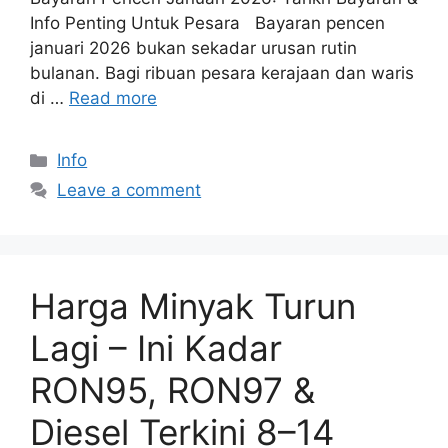
Info Penting Untuk Pesara Bayaran pencen
januari 2026 bukan sekadar urusan rutin
bulanan. Bagi ribuan pesara kerajaan dan waris
di …
Read more
Categories
Info
Leave a comment
Harga Minyak Turun
Lagi – Ini Kadar
RON95, RON97 &
Diesel Terkini 8–14