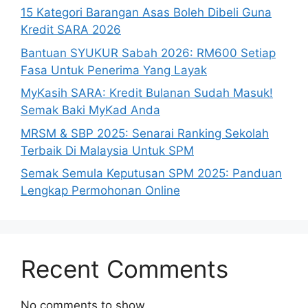
15 Kategori Barangan Asas Boleh Dibeli Guna
Kredit SARA 2026
Bantuan SYUKUR Sabah 2026: RM600 Setiap
Fasa Untuk Penerima Yang Layak
MyKasih SARA: Kredit Bulanan Sudah Masuk!
Semak Baki MyKad Anda
MRSM & SBP 2025: Senarai Ranking Sekolah
Terbaik Di Malaysia Untuk SPM
Semak Semula Keputusan SPM 2025: Panduan
Lengkap Permohonan Online
Recent Comments
No comments to show.