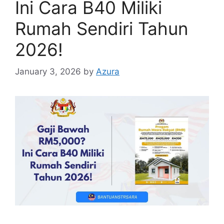
Ini Cara B40 Miliki
Rumah Sendiri Tahun
2026!
January 3, 2026
by
Azura