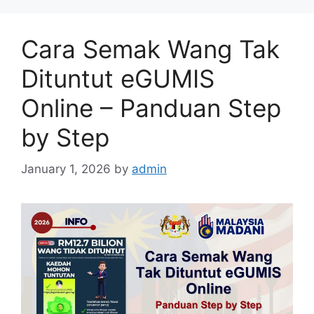
Cara Semak Wang Tak
Dituntut eGUMIS
Online – Panduan Step
by Step
January 1, 2026
by
admin