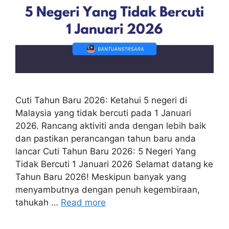
Cuti Tahun Baru 2026: Ketahui 5 negeri di
Malaysia yang tidak bercuti pada 1 Januari
2026. Rancang aktiviti anda dengan lebih baik
dan pastikan perancangan tahun baru anda
lancar Cuti Tahun Baru 2026: 5 Negeri Yang
Tidak Bercuti 1 Januari 2026 Selamat datang ke
Tahun Baru 2026! Meskipun banyak yang
menyambutnya dengan penuh kegembiraan,
tahukah …
Read more