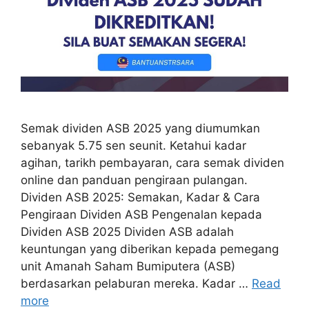
Semak dividen ASB 2025 yang diumumkan
sebanyak 5.75 sen seunit. Ketahui kadar
agihan, tarikh pembayaran, cara semak dividen
online dan panduan pengiraan pulangan.
Dividen ASB 2025: Semakan, Kadar & Cara
Pengiraan Dividen ASB Pengenalan kepada
Dividen ASB 2025 Dividen ASB adalah
keuntungan yang diberikan kepada pemegang
unit Amanah Saham Bumiputera (ASB)
berdasarkan pelaburan mereka. Kadar …
Read
more