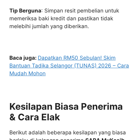
Tip Berguna
: Simpan resit pembelian untuk
memeriksa baki kredit dan pastikan tidak
melebihi jumlah yang diberikan.
Baca juga:
Dapatkan RM50 Sebulan! Skim
Bantuan Tadika Selangor (TUNAS) 2026 – Cara
Mudah Mohon
Kesilapan Biasa Penerima
& Cara Elak
Berikut adalah beberapa kesilapan yang biasa