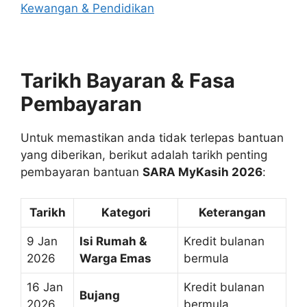
Kewangan & Pendidikan
Tarikh Bayaran & Fasa
Pembayaran
Untuk memastikan anda tidak terlepas bantuan
yang diberikan, berikut adalah tarikh penting
pembayaran bantuan
SARA MyKasih 2026
:
Tarikh
Kategori
Keterangan
9 Jan
Isi Rumah &
Kredit bulanan
2026
Warga Emas
bermula
16 Jan
Kredit bulanan
Bujang
2026
bermula