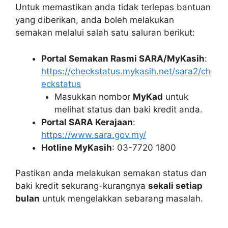
Untuk memastikan anda tidak terlepas bantuan
yang diberikan, anda boleh melakukan
semakan melalui salah satu saluran berikut:
Portal Semakan Rasmi SARA/MyKasih
:
https://checkstatus.mykasih.net/sara2/ch
eckstatus
Masukkan nombor
MyKad
untuk
melihat status dan baki kredit anda.
Portal SARA Kerajaan
:
https://www.sara.gov.my/
Hotline MyKasih
: 03-7720 1800
Pastikan anda melakukan semakan status dan
baki kredit sekurang-kurangnya
sekali setiap
bulan
untuk mengelakkan sebarang masalah.