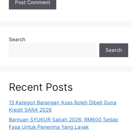
Search
Search
Recent Posts
15 Kategori Barangan Asas Boleh Dibeli Guna
Kredit SARA 2026
Bantuan SYUKUR Sabah 2026: RM600 Setiap
Fasa Untuk Penerima Yang Layak