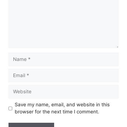
Name
Email
Website
Save my name, email, and website in this
browser for the next time I comment.