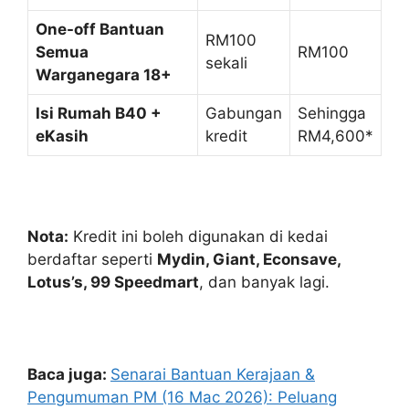
One-off Bantuan
RM100
Semua
RM100
sekali
Warganegara 18+
Isi Rumah B40 +
Gabungan
Sehingga
eKasih
kredit
RM4,600*
Nota:
Kredit ini boleh digunakan di kedai
berdaftar seperti
Mydin, Giant, Econsave,
Lotus’s, 99 Speedmart
, dan banyak lagi.
Baca juga:
Senarai Bantuan Kerajaan &
Pengumuman PM (16 Mac 2026): Peluang