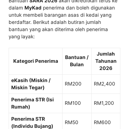
Bantuan
SARA 2026
akan dikreditkan terus ke
dalam
MyKad
penerima dan boleh digunakan
untuk membeli barangan asas di kedai yang
berdaftar. Berikut adalah butiran jumlah
bantuan yang akan diterima oleh penerima
yang layak:
Jumlah
Bantuan /
Kategori Penerima
Tahunan
Bulan
2026
eKasih (Miskin /
RM200
RM2,400
Miskin Tegar)
Penerima STR (Isi
RM100
RM1,200
Rumah)
Penerima STR
RM50
RM600
(Individu Bujang)