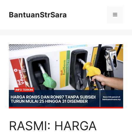
Skip
to
BantuanStrSara
Menu
content
RASMI: HARGA