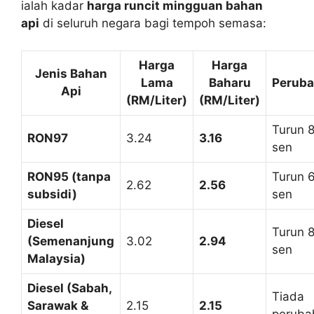
ialah kadar
harga runcit mingguan bahan
api
di seluruh negara bagi tempoh semasa:
Harga
Harga
Jenis Bahan
Lama
Baharu
Perub
Api
(RM/Liter)
(RM/Liter)
Turun 
RON97
3.24
3.16
sen
RON95 (tanpa
Turun 
2.62
2.56
subsidi)
sen
Diesel
Turun 
(Semenanjung
3.02
2.94
sen
Malaysia)
Diesel (Sabah,
Tiada
Sarawak &
2.15
2.15
peruba