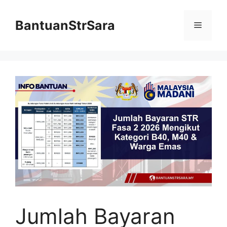
Skip
to
BantuanStrSara
Menu
content
Jumlah Bayaran