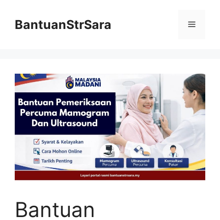
Skip
to
BantuanStrSara
Menu
content
Bantuan