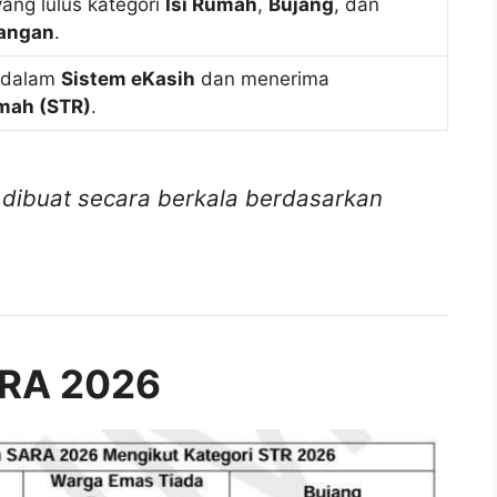
ang lulus kategori
Isi Rumah
,
Bujang
, dan
sangan
.
i dalam
Sistem eKasih
dan menerima
mah (STR)
.
dibuat secara berkala berdasarkan
ARA 2026