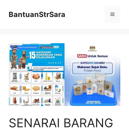
Skip
to
BantuanStrSara
Menu
content
SENARAI BARANG