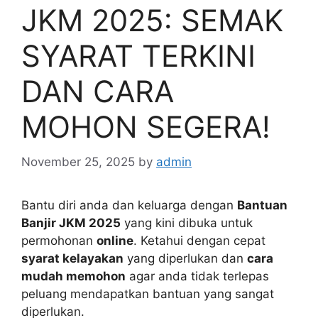
JKM 2025: SEMAK
SYARAT TERKINI
DAN CARA
MOHON SEGERA!
November 25, 2025
by
admin
Bantu diri anda dan keluarga dengan
Bantuan
Banjir JKM 2025
yang kini dibuka untuk
permohonan
online
. Ketahui dengan cepat
syarat kelayakan
yang diperlukan dan
cara
mudah memohon
agar anda tidak terlepas
peluang mendapatkan bantuan yang sangat
diperlukan.