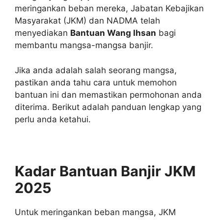
meringankan beban mereka, Jabatan Kebajikan
Masyarakat (JKM) dan NADMA telah
menyediakan
Bantuan Wang Ihsan
bagi
membantu mangsa-mangsa banjir.
Jika anda adalah salah seorang mangsa,
pastikan anda tahu cara untuk memohon
bantuan ini dan memastikan permohonan anda
diterima. Berikut adalah panduan lengkap yang
perlu anda ketahui.
Kadar Bantuan Banjir JKM
2025
Untuk meringankan beban mangsa, JKM