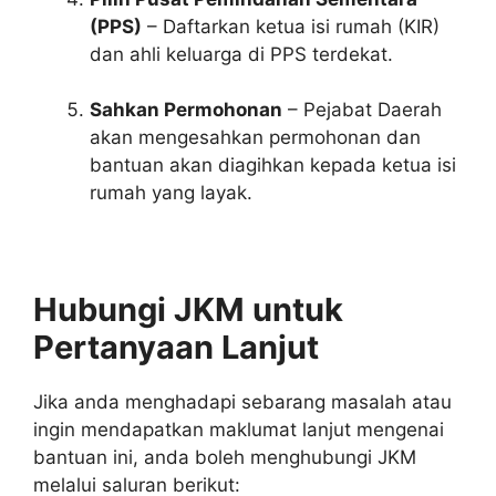
(PPS)
– Daftarkan ketua isi rumah (KIR)
dan ahli keluarga di PPS terdekat.
Sahkan Permohonan
– Pejabat Daerah
akan mengesahkan permohonan dan
bantuan akan diagihkan kepada ketua isi
rumah yang layak.
Hubungi JKM untuk
Pertanyaan Lanjut
Jika anda menghadapi sebarang masalah atau
ingin mendapatkan maklumat lanjut mengenai
bantuan ini, anda boleh menghubungi JKM
melalui saluran berikut: