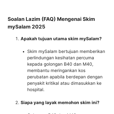
Soalan Lazim (FAQ) Mengenai Skim
mySalam 2025
Apakah tujuan utama skim mySalam?
Skim mySalam bertujuan memberikan
perlindungan kesihatan percuma
kepada golongan B40 dan M40,
membantu meringankan kos
perubatan apabila berdepan dengan
penyakit kritikal atau dimasukkan ke
hospital.
Siapa yang layak memohon skim ini?