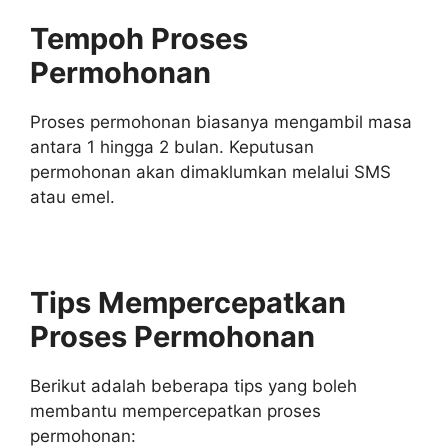
Tempoh Proses
Permohonan
Proses permohonan biasanya mengambil masa
antara 1 hingga 2 bulan. Keputusan
permohonan akan dimaklumkan melalui SMS
atau emel.
Tips Mempercepatkan
Proses Permohonan
Berikut adalah beberapa tips yang boleh
membantu mempercepatkan proses
permohonan: