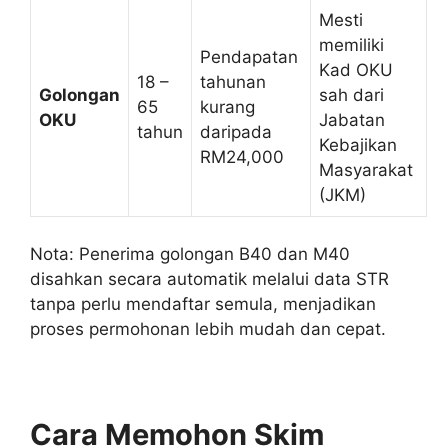
Mesti
memiliki
Pendapatan
Kad OKU
18 –
tahunan
Golongan
sah dari
65
kurang
OKU
Jabatan
tahun
daripada
Kebajikan
RM24,000
Masyarakat
(JKM)
Nota: Penerima golongan B40 dan M40
disahkan secara automatik melalui data STR
tanpa perlu mendaftar semula, menjadikan
proses permohonan lebih mudah dan cepat.
Cara Memohon Skim