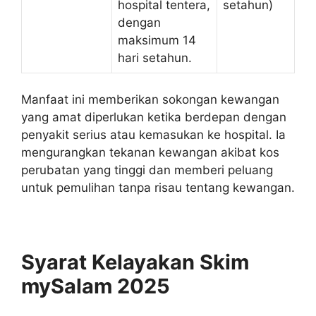
hospital tentera,
setahun)
dengan
maksimum 14
hari setahun.
Manfaat ini memberikan sokongan kewangan
yang amat diperlukan ketika berdepan dengan
penyakit serius atau kemasukan ke hospital. Ia
mengurangkan tekanan kewangan akibat kos
perubatan yang tinggi dan memberi peluang
untuk pemulihan tanpa risau tentang kewangan.
Syarat Kelayakan Skim
mySalam 2025