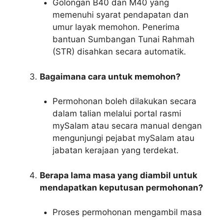
Golongan B40 dan M40 yang
memenuhi syarat pendapatan dan
umur layak memohon. Penerima
bantuan Sumbangan Tunai Rahmah
(STR) disahkan secara automatik.
Bagaimana cara untuk memohon?
Permohonan boleh dilakukan secara
dalam talian melalui portal rasmi
mySalam atau secara manual dengan
mengunjungi pejabat mySalam atau
jabatan kerajaan yang terdekat.
Berapa lama masa yang diambil untuk
mendapatkan keputusan permohonan?
Proses permohonan mengambil masa