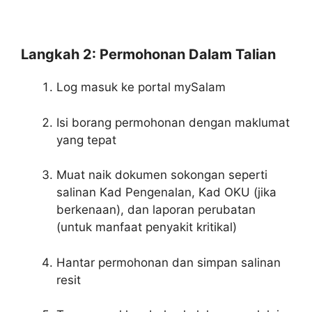
Langkah 2: Permohonan Dalam Talian
Log masuk ke portal mySalam
Isi borang permohonan dengan maklumat
yang tepat
Muat naik dokumen sokongan seperti
salinan Kad Pengenalan, Kad OKU (jika
berkenaan), dan laporan perubatan
(untuk manfaat penyakit kritikal)
Hantar permohonan dan simpan salinan
resit