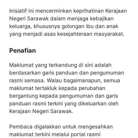
Inisiatif ini mencerminkan keprihatinan Kerajaan
Negeri Sarawak dalam menjaga kebajikan
keluarga, khususnya golongan ibu dan anak
yang menjadi asas kesejahteraan masyarakat.
Penafian
Maklumat yang terkandung di sini adalah
berdasarkan garis panduan dan pengumuman
rasmi semasa. Walau bagaimanapun, semua
maklumat tertakluk kepada perubahan
bergantung kepada pengumuman dan garis
panduan rasmi terkini yang dikeluarkan oleh
Kerajaan Negeri Sarawak.
Pembaca digalakkan untuk mengesahkan
maklumat terkini melalui portal rasmi