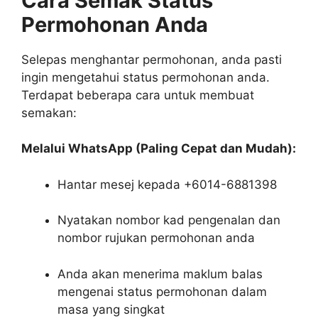
Cara Semak Status
Permohonan Anda
Selepas menghantar permohonan, anda pasti
ingin mengetahui status permohonan anda.
Terdapat beberapa cara untuk membuat
semakan:
Melalui WhatsApp (Paling Cepat dan Mudah):
Hantar mesej kepada +6014-6881398
Nyatakan nombor kad pengenalan dan
nombor rujukan permohonan anda
Anda akan menerima maklum balas
mengenai status permohonan dalam
masa yang singkat