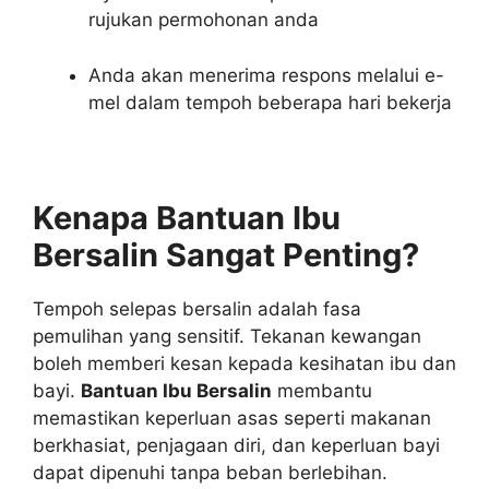
rujukan permohonan anda
Anda akan menerima respons melalui e-
mel dalam tempoh beberapa hari bekerja
Kenapa Bantuan Ibu
Bersalin Sangat Penting?
Tempoh selepas bersalin adalah fasa
pemulihan yang sensitif. Tekanan kewangan
boleh memberi kesan kepada kesihatan ibu dan
bayi.
Bantuan Ibu Bersalin
membantu
memastikan keperluan asas seperti makanan
berkhasiat, penjagaan diri, dan keperluan bayi
dapat dipenuhi tanpa beban berlebihan.