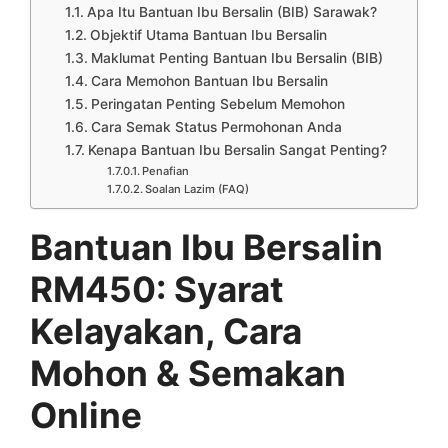
Apa Itu Bantuan Ibu Bersalin (BIB) Sarawak?
Objektif Utama Bantuan Ibu Bersalin
Maklumat Penting Bantuan Ibu Bersalin (BIB)
Cara Memohon Bantuan Ibu Bersalin
Peringatan Penting Sebelum Memohon
Cara Semak Status Permohonan Anda
Kenapa Bantuan Ibu Bersalin Sangat Penting?
Penafian
Soalan Lazim (FAQ)
Bantuan Ibu Bersalin
RM450: Syarat
Kelayakan, Cara
Mohon & Semakan
Online