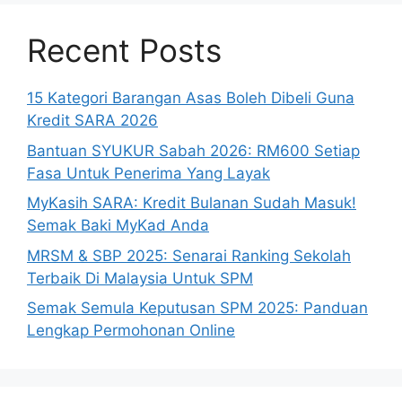
Recent Posts
15 Kategori Barangan Asas Boleh Dibeli Guna
Kredit SARA 2026
Bantuan SYUKUR Sabah 2026: RM600 Setiap
Fasa Untuk Penerima Yang Layak
MyKasih SARA: Kredit Bulanan Sudah Masuk!
Semak Baki MyKad Anda
MRSM & SBP 2025: Senarai Ranking Sekolah
Terbaik Di Malaysia Untuk SPM
Semak Semula Keputusan SPM 2025: Panduan
Lengkap Permohonan Online