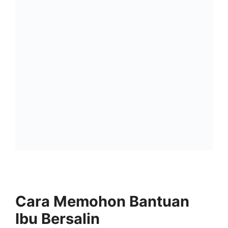
Cara Memohon Bantuan
Ibu Bersalin