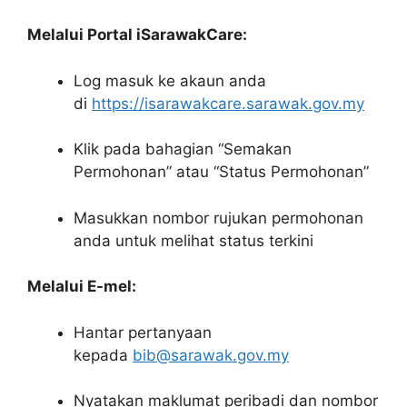
Melalui Portal iSarawakCare:
Log masuk ke akaun anda
di
https://isarawakcare.sarawak.gov.my
Klik pada bahagian “Semakan
Permohonan” atau “Status Permohonan”
Masukkan nombor rujukan permohonan
anda untuk melihat status terkini
Melalui E-mel:
Hantar pertanyaan
kepada
bib@sarawak.gov.my
Nyatakan maklumat peribadi dan nombor