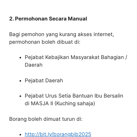
2. Permohonan Secara Manual
Bagi pemohon yang kurang akses internet,
permohonan boleh dibuat di:
Pejabat Kebajikan Masyarakat Bahagian /
Daerah
Pejabat Daerah
Pejabat Urus Setia Bantuan Ibu Bersalin
di MASJA II (Kuching sahaja)
Borang boleh dimuat turun di:
http://bit.ly/borangbib2025