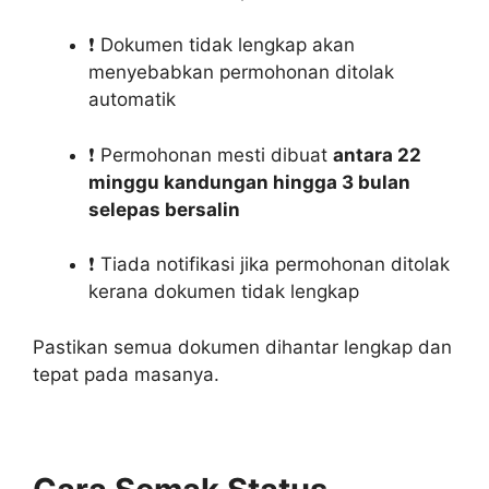
❗ Dokumen tidak lengkap akan
menyebabkan permohonan ditolak
automatik
❗ Permohonan mesti dibuat
antara 22
minggu kandungan hingga 3 bulan
selepas bersalin
❗ Tiada notifikasi jika permohonan ditolak
kerana dokumen tidak lengkap
Pastikan semua dokumen dihantar lengkap dan
tepat pada masanya.