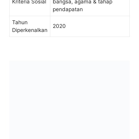
Kriteria Sosial
bangsa, agama & tahap
pendapatan
Tahun
2020
Diperkenalkan