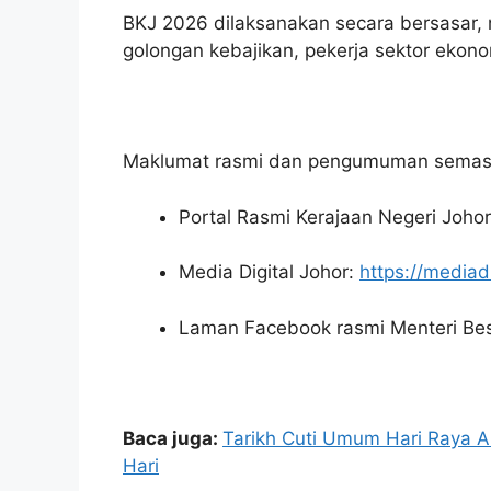
BKJ 2026 dilaksanakan secara bersasar,
golongan kebajikan, pekerja sektor ekono
Maklumat rasmi dan pengumuman semasa 
Portal Rasmi Kerajaan Negeri Joho
Media Digital Johor:
https://mediad
Laman Facebook rasmi Menteri Bes
Baca juga:
Tarikh Cuti Umum Hari Raya Aid
Hari