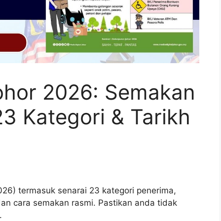
ohor 2026: Semakan
23 Kategori & Tarikh
26) termasuk senarai 23 kategori penerima,
dan cara semakan rasmi. Pastikan anda tidak
.