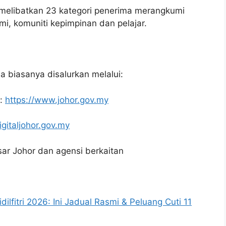
 melibatkan 23 kategori penerima merangkumi
mi, komuniti kepimpinan dan pelajar.
biasanya disalurkan melalui:
r:
https://www.johor.gov.my
igitaljohor.gov.my
ar Johor dan agensi berkaitan
ilfitri 2026: Ini Jadual Rasmi & Peluang Cuti 11