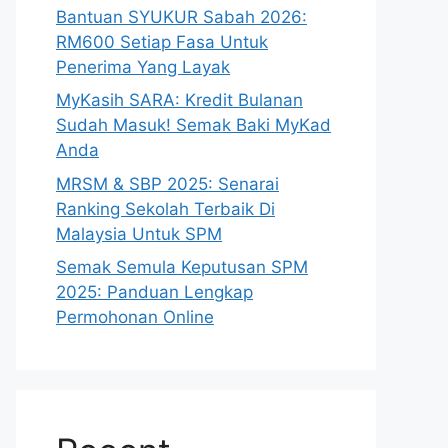
Bantuan SYUKUR Sabah 2026:
RM600 Setiap Fasa Untuk
Penerima Yang Layak
MyKasih SARA: Kredit Bulanan
Sudah Masuk! Semak Baki MyKad
Anda
MRSM & SBP 2025: Senarai
Ranking Sekolah Terbaik Di
Malaysia Untuk SPM
Semak Semula Keputusan SPM
2025: Panduan Lengkap
Permohonan Online