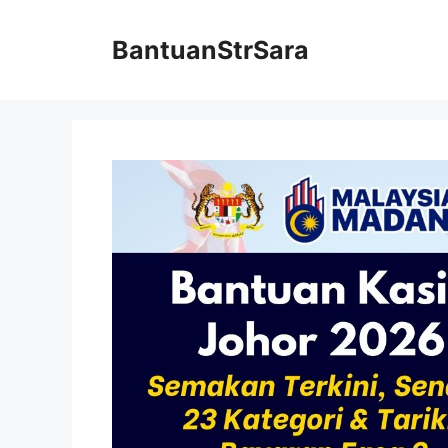
Skip
to
BantuanStrSara
content