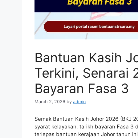
Bantuan Kasih J
Terkini, Senarai 
Bayaran Fasa 3
March 2, 2026
by
admin
Semak Bantuan Kasih Johor 2026 (BKJ 20
syarat kelayakan, tarikh bayaran Fasa 3 
terlepas bantuan kerajaan Johor tahun ini