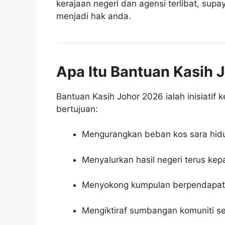
kerajaan negeri dan agensi terlibat, sup
menjadi hak anda.
Apa Itu Bantuan Kasih 
Bantuan Kasih Johor 2026 ialah inisiatif 
bertujuan:
Mengurangkan beban kos sara hidu
Menyalurkan hasil negeri terus ke
Menyokong kumpulan berpendapata
Mengiktiraf sumbangan komuniti se