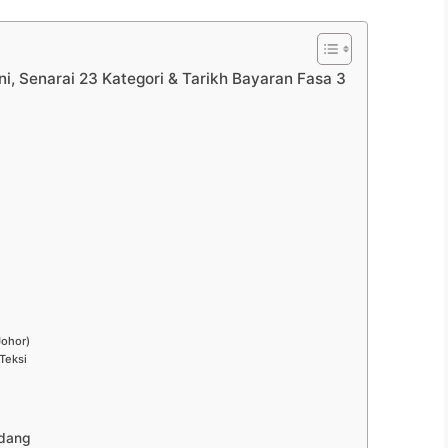
i, Senarai 23 Kategori & Tarikh Bayaran Fasa 3
Johor)
Teksi
ndang