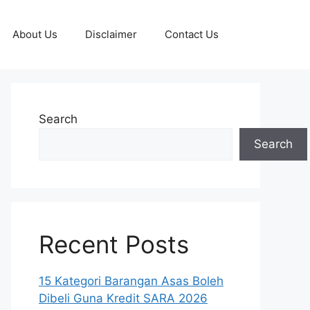
About Us
Disclaimer
Contact Us
Search
Search
Recent Posts
15 Kategori Barangan Asas Boleh
Dibeli Guna Kredit SARA 2026