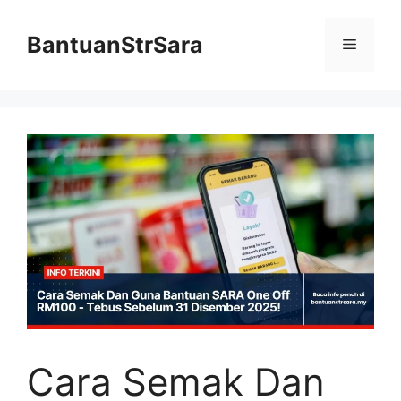
Skip
to
BantuanStrSara
Menu
content
Cara Semak Dan