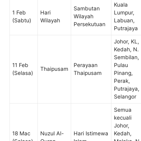
Kuala
Sambutan
1 Feb
Hari
Lumpur,
Wilayah
(Sabtu)
Wilayah
Labuan,
Persekutuan
Putrajaya
Johor, KL,
Kedah, N.
Sembilan,
11 Feb
Perayaan
Pulau
Thaipusam
(Selasa)
Thaipusam
Pinang,
Perak,
Putrajaya,
Selangor
Semua
kecuali
Johor,
18 Mac
Nuzul Al-
Hari Istimewa
Kedah,