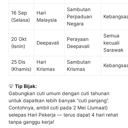
Sambutan
16 Sep
Hari
Perpaduan
Kebangsa
(Selasa)
Malaysia
Negara
Semua
20 Okt
Perayaan
Deepavali
kecuali
(Isnin)
Deepavali
Sarawak
25 Dis
Hari
Sambutan
Kebangsa
(Khamis)
Krismas
Krismas
💡
Tip Bijak:
Gabungkan cuti umum dengan cuti tahunan
untuk dapatkan lebih banyak “cuti panjang”.
Contohnya, ambil cuti pada 2 Mei (Jumaat)
selepas Hari Pekerja — terus dapat 4 hari rehat
tanpa ganggu kerja!