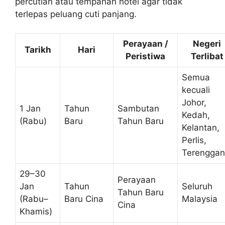
percutian atau tempahan hotel agar tidak
terlepas peluang cuti panjang.
Perayaan /
Negeri
Tarikh
Hari
Peristiwa
Terlibat
Semua
kecuali
Johor,
1 Jan
Tahun
Sambutan
Kedah,
(Rabu)
Baru
Tahun Baru
Kelantan,
Perlis,
Terengga
29–30
Perayaan
Jan
Tahun
Seluruh
Tahun Baru
(Rabu–
Baru Cina
Malaysia
Cina
Khamis)