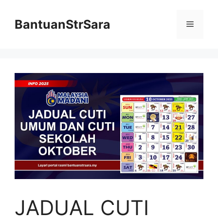
Skip
to
BantuanStrSara
Menu
content
JADUAL CUTI