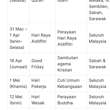
(Selasa)
Quran
Islam
Melaka, N.
Sembilan,
Sabah,
Sarawak
31 Mac –
Perayaan
1 Apr
Hari Raya
Seluruh
Hari Raya
(Isnin–
Aidilfitri
Malaysia
Aidilfitri
Selasa)
Sambutan
18 Apr
Good
Sabah &
agama
(Jumaat)
Friday
Sarawak
Kristian
1 Mei
Hari
Cuti Umum
Seluruh
(Khamis)
Pekerja
Kebangsaan
Malaysia
12 Mei
Hari
Perayaan
Seluruh
(Isnin)
Wesak
Buddha
Malaysia