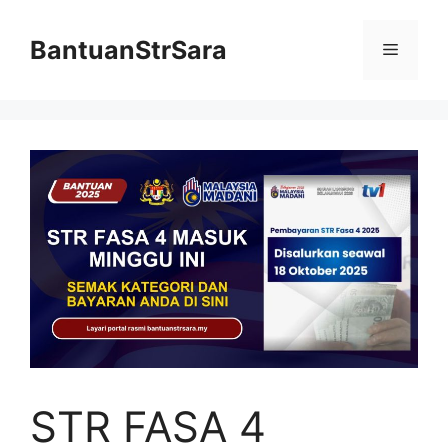
Skip
to
BantuanStrSara
Menu
content
STR FASA 4